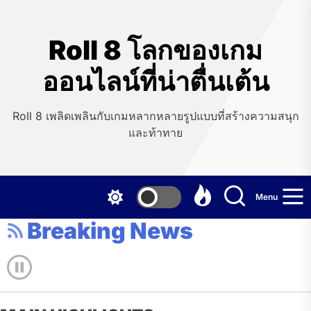
Skip
to
the
Roll 8 โลกของเกม
content
ออนไลน์ที่น่าตื่นเต้น
Roll 8 เพลิดเพลินกับเกมหลากหลายรูปแบบที่สร้างความสนุก
และท้าทาย
Menu
Breaking News